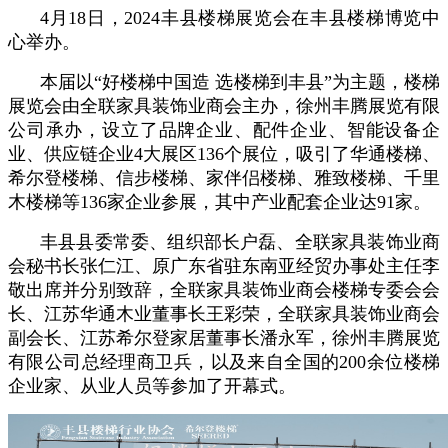
4月18日，2024丰县楼梯展览会在丰县楼梯博览中
心举办。
本届以“好楼梯中国造 选楼梯到丰县”为主题，
楼梯
展览会由全联家具装饰业商会主办，徐州丰腾展览有限
公司承办，
设立了品牌企业、配件企业、智能设备企
业、供应链企业4大展区136个展位，吸引了华通楼梯、
希尔登楼梯、信步楼梯、家伴侣楼梯、雅致楼梯、千里
木楼梯等136家企业参展，其中产业配套企业达91家。
丰县县委常委、组织部长户磊、全联家具装饰业商
会秘书长张仁江、原广东省驻东南亚经贸办事处主任李
敬出席并分别致辞，全联家具装饰业商会楼梯专委会会
长、江苏华通木业董事长王彩荣，全联家具装饰业商会
副会长、江苏希尔登家居董事长潘永军，
徐州丰腾展览
有限公司总经理
商卫兵，以及来自全国的200余位楼梯
企业家、从业人员等参加了开幕式。