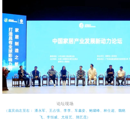
论坛现场
（嘉宾由左至右：
潘永军、王占强、李李、车鑫姿、鲍啸峰、林仕超、魏晓
飞、李恒威、尤筱艺、隋艺昆）