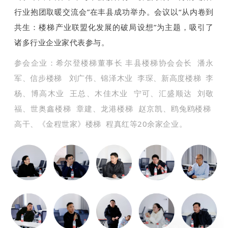
行业抱团取暖交流会”在丰县成功举办。会议以“从内卷到
共生：楼梯产业联盟化发展的破局设想”为主题，吸引了
诸多行业企业家代表参与。
参会企业：
希尔登楼梯董事长 丰县楼梯协会会长 潘永
军、信步楼梯 刘广伟、锦泽木业 李琛、新高度楼梯 李
杨、博高木业 王总、木佳木业 宁可、汇盛顺达 刘敬
福、世奥鑫楼梯 章建、龙港楼梯 赵京凯、鸥兔鸥楼梯
高干、《金程世家》楼梯 程真红等20余家企业。