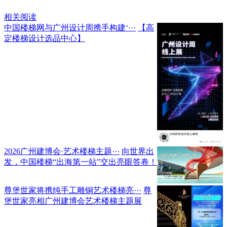
相关阅读
中国楼梯网与广州设计周携手构建‘···
【高
定楼梯设计选品中心】
2026广州建博会·艺术楼梯主题···
向世界出
发，中国楼梯“出海第一站”交出亮眼答卷！
尊堡世家将携纯手工雕铜艺术楼梯亮···
尊
堡世家亮相广州建博会艺术楼梯主题展