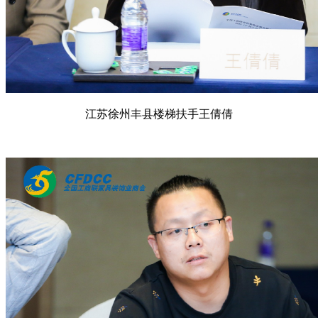
江苏徐州丰县楼梯扶手王倩倩