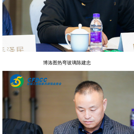
博洛图热弯玻璃陈建忠