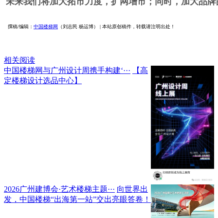
未来我们将加大拓市力度，扩网增市；同时，加大品牌
撰稿/编辑：
中国楼梯网
（刘志民 杨运博） | 本站原创稿件，转载请注明出处！
相关阅读
中国楼梯网与广州设计周携手构建‘···
【高
定楼梯设计选品中心】
2026广州建博会·艺术楼梯主题···
向世界出
发，中国楼梯“出海第一站”交出亮眼答卷！