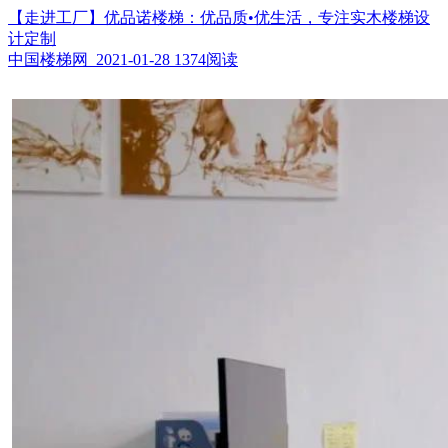
【走进工厂】优品诺楼梯：优品质•优生活，专注实木楼梯设
计定制
中国楼梯网 2021-01-28
1374阅读