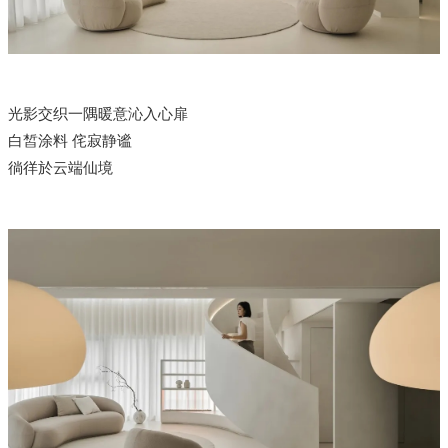
光影交织一隅暖意沁入心扉
白皙涂料 侘寂静谧
徜徉於云端仙境