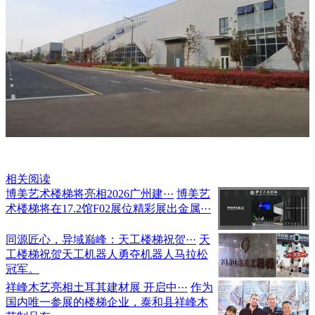
相关阅读
博美艺术楼梯将亮相2026广州建···
博美艺
术楼梯将在17.2馆F02展位精彩展出金属···
同源匠心，异域巅峰：天工楼梯祝贺···
天
工楼梯祝贺天工机器人勇夺机器人马拉松
冠军。
祥峰木艺亮相土耳其建材展 开启中···
作为
国内唯一参展的楼梯企业，泰和县祥峰木