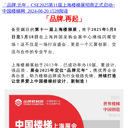
「品牌.元年」CSE2025第11届上海楼梯展招商正式启动~
中国楼梯网 2024-08-20
1528阅读
「品牌.再起」
备受瞩目的
第十一届上海楼梯展，
将于
2025年5月8
日至5月10日
在
上海跨国采购会展中心
继续闪耀登
场！这不仅是一场行业盛会，更是一个汇聚创新、交
流与合作的专业平台。
上海楼梯展始于2013年，已成功举办10届。重设计,
强品质，
展会2025年定位“品牌元年”，
携优秀企业
再出发，助力楼梯品牌成为行业领路先锋。
持续打造
让世界爱上中国楼梯好设计、新制造！