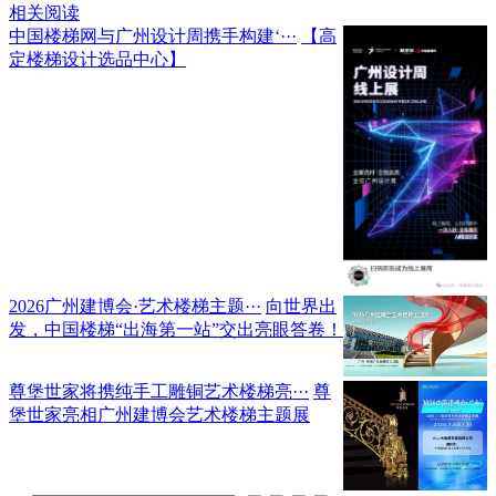
相关阅读
中国楼梯网与广州设计周携手构建‘···
【高
定楼梯设计选品中心】
2026广州建博会·艺术楼梯主题···
向世界出
发，中国楼梯“出海第一站”交出亮眼答卷！
尊堡世家将携纯手工雕铜艺术楼梯亮···
尊
堡世家亮相广州建博会艺术楼梯主题展