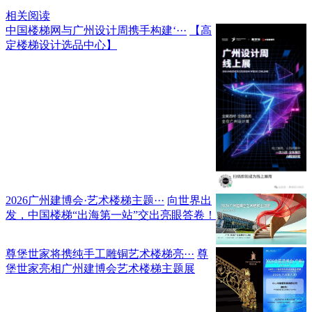
相关阅读
中国楼梯网与广州设计周携手构建‘···
【高
定楼梯设计选品中心】
2026广州建博会·艺术楼梯主题···
向世界出
发，中国楼梯“出海第一站”交出亮眼答卷！
尊堡世家将携纯手工雕铜艺术楼梯亮···
尊
堡世家亮相广州建博会艺术楼梯主题展