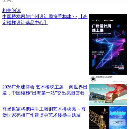
相关阅读
中国楼梯网与广州设计周携手构建‘···
【高
定楼梯设计选品中心】
2026广州建博会·艺术楼梯主题···
向世界出
发，中国楼梯“出海第一站”交出亮眼答卷！
尊堡世家将携纯手工雕铜艺术楼梯亮···
尊
堡世家亮相广州建博会艺术楼梯主题展