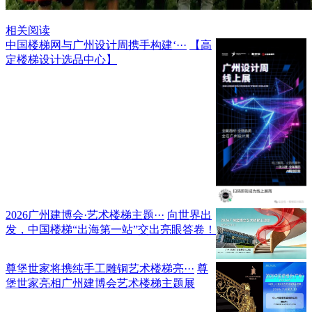
相关阅读
中国楼梯网与广州设计周携手构建‘···
【高
定楼梯设计选品中心】
2026广州建博会·艺术楼梯主题···
向世界出
发，中国楼梯“出海第一站”交出亮眼答卷！
尊堡世家将携纯手工雕铜艺术楼梯亮···
尊
堡世家亮相广州建博会艺术楼梯主题展