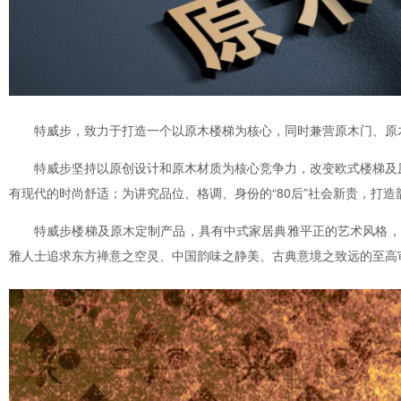
特威步，致力于打造一个以原木楼梯为核心，同时兼营原木门、原
特威步坚持以原创设计和原木材质为核心竞争力，改变欧式楼梯及
有现代的时尚舒适；为讲究品位、格调、身份的“80后”社会新贵，打
特威步楼梯及原木定制产品，具有中式家居典雅平正的艺术风格，
雅人士追求东方禅意之空灵、中国韵味之静美、古典意境之致远的至高