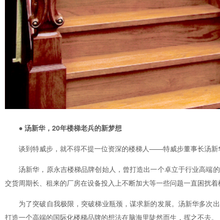
● 汤新华，20年楼梯老兵的新梦想
谈到特威步，就不得不提一位资深的楼梯人——特威步董事长汤新
汤新华，原永吉楼梯品牌创始人，曾打造出一个卓立于行业高端的
交货周期长、租来的厂房在设备投入上不断加大等一些问题一直困扰着
为了突破自我极限，突破梯业瓶颈，谋求新的发展。汤新华多次出
打造一个高端的国际化楼梯品牌的想法在脑海里陡然而生，挥之不去。