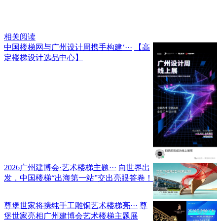
相关阅读
中国楼梯网与广州设计周携手构建‘···
【高
定楼梯设计选品中心】
2026广州建博会·艺术楼梯主题···
向世界出
发，中国楼梯“出海第一站”交出亮眼答卷！
尊堡世家将携纯手工雕铜艺术楼梯亮···
尊
堡世家亮相广州建博会艺术楼梯主题展