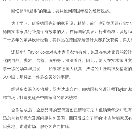
回忆起“特威步”的诞生，要从他到德国考察的经历说起。
为了学习、借鉴德国先进的家具设计精髓，前年他到德国进行实地考察。也
德国实木家具行业是个有故事的人。在德国家具设计行业领域，谈起Taylor Jo
二十多年的家具设计经验，其作品在德国家居设计大赛多次获奖，实力
汤新华与Taylor Joke对实木家具都情有独，以及在实木家具的
化的自然、典雅、含蓄、圆融等，深深着迷。因此，两人在实木家具文
事干练的汤新华启发——如果将德国人认真、严谨的工匠精神及精湛的
入中国，那将是一件多么美妙的事情。
经过多次深入交流后，双方达成合作，由德国知名设计师Taylor J
梯市场，打造更适合中国家庭的原木楼梯。
合作达成后，全新品牌的宏伟蓝图已清晰可见！但汤新华深知现有
汤总带着新概念及新问题匆匆回国，回国后成立了新的“永吉智能家居有
日落地、走进市场、服务客户而忙碌。