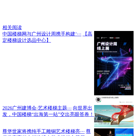
相关阅读
中国楼梯网与广州设计周携手构建‘···
【高
定楼梯设计选品中心】
2026广州建博会·艺术楼梯主题···
向世界出
发，中国楼梯“出海第一站”交出亮眼答卷！
尊堡世家将携纯手工雕铜艺术楼梯亮···
尊