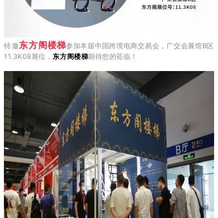
楼梯
东方阁
特邀
参加本届中国跨境电商交易会，广交会展馆B区
11.3K08
展位，
东方
阁楼梯
期待您的莅临！