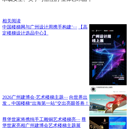
相关阅读
中国楼梯网与广州设计周携手构建‘···
【高
定楼梯设计选品中心】
2026广州建博会·艺术楼梯主题···
向世界出
发，中国楼梯“出海第一站”交出亮眼答卷！
尊堡世家将携纯手工雕铜艺术楼梯亮···
尊
堡世家亮相广州建博会艺术楼梯主题展