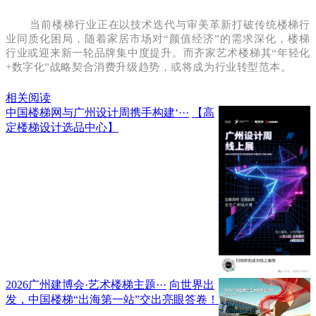
当前楼梯行业正在以技术迭代与审美革新打破传统楼梯行
业同质化困局，
随着家居市场对“颜值经济”的需求深化，楼梯
行业或迎来新一轮品牌集中度提升。
而齐家艺术楼梯其“年轻化
+数字化”战略契合消费升级趋势，或将成为行业转型范本。
相关阅读
中国楼梯网与广州设计周携手构建‘···
【高
定楼梯设计选品中心】
2026广州建博会·艺术楼梯主题···
向世界出
发，中国楼梯“出海第一站”交出亮眼答卷！