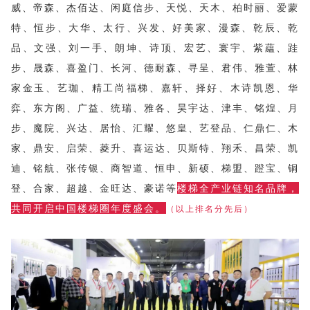
威、帝森、杰佰达、闲庭信步、天悦、天木、柏时丽、爱蒙
特、恒步、大华、太行、兴发、好美家、漫森、乾辰、乾
品、文强、刘一手、朗坤、诗顶、宏艺、寰宇、紫藴、跬
步、晟森、喜盈门、长河、德耐森、寻呈、君伟、雅萱、林
家金玉、艺珈、精工尚福梯、嘉轩、择好、木诗凯恩、华
弈、东方阁、广益、统瑞、雅各、昊宇达、津丰、铭煌、月
步、魔院、兴达、居怡、汇耀、悠皇、艺登品、仁鼎仁、木
家、鼎安、启荣、菱升、喜运达、贝斯特、翔禾、昌荣、凯
迪、铭航、张传银、商智道、恒申、新硕、梯盟、蹬宝、铜
登、合家、超越、金旺达、豪诺等
楼梯全产业链知名品牌，
共同开启中国楼梯圈年度盛会。
（以上排名分先后）