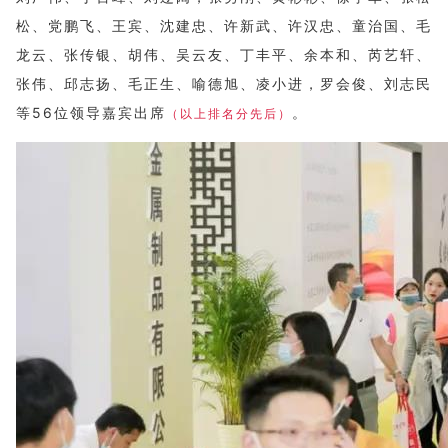
松、党鹏飞、王宾、沈建忠、许新武、许汉忠、童治国、毛
龙云、张传银、胡伟、吴云友、丁丰平、余本和、芮艺轩、
张伟、邱志扬、毛正生、喻德旭、凌小进，罗会俊、刘志民
等56位领导嘉宾出席
。
（以上排名分先后）