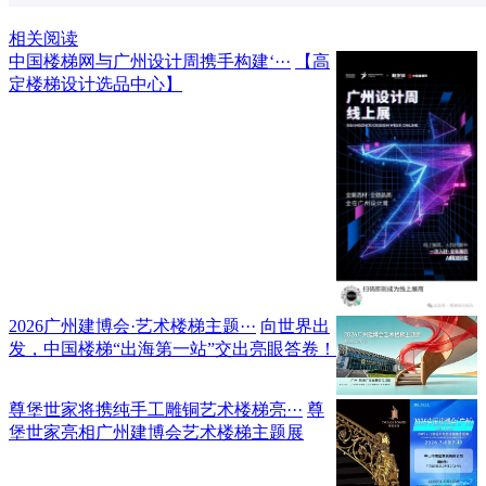
相关阅读
中国楼梯网与广州设计周携手构建‘···
【高
定楼梯设计选品中心】
2026广州建博会·艺术楼梯主题···
向世界出
发，中国楼梯“出海第一站”交出亮眼答卷！
尊堡世家将携纯手工雕铜艺术楼梯亮···
尊
堡世家亮相广州建博会艺术楼梯主题展