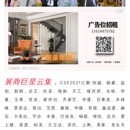
展商巨星云集，
CSE2021汇聚:恒越、丽豪、益
创、新朗、步王、杦圣、领御、天工、臻宫府、古铁、华
夏、玉青、世友、家伴侣、齐家艺、华通、百事发、木林
峰、昱美达、善治、艾恩、极致、华隆、登观、鑫远通、赫
宾、卡美拉、宇步、丰展、巴洛克、铜霸、维恒、忠兴、爱
上楼、杲度、铂龙、久立达、苏氏、上阁、美家、龙头天