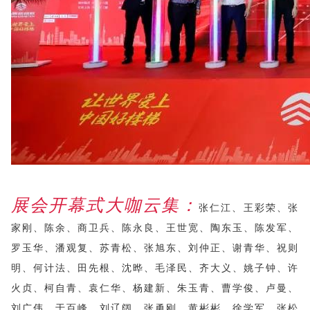
展会开幕式大咖云集：
张仁江、王彩荣、张
家刚、陈余、商卫兵、陈永良、王世宽、陶东玉、陈发军、
罗玉华、潘观复、苏青松、张旭东、刘仲正、谢青华、祝则
明、何计法、田先根、沈晔、毛泽民、齐大义、姚子钟、许
火贞、柯自青、袁仁华、杨建新、朱玉青、曹学俊、卢曼、
刘广伟、于百峰、刘辽阔，张勇刚、黄彬彬、徐学军、张松