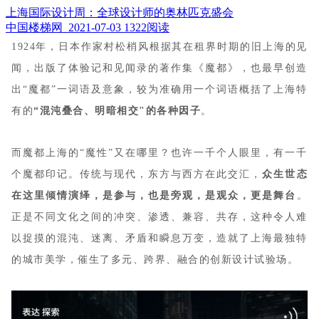
上海国际设计周：全球设计师的奥林匹克盛会
中国楼梯网 2021-07-03
1322阅读
1924年，日本作家村松梢风根据其在租界时期的旧上海的见
闻，出版了体验记和见闻录的著作集《魔都》，也最早创造
出“魔都”一词语及意象，较为准确用一个词语概括了上海特
有的
“混沌叠合、明暗相交"的各种因子
。
而魔都上海的“魔性”又在哪里？也许一千个人眼里，有一千
个魔都印记。传统与现代，东方与西方在此交汇，
众生世态
在这里倾情演绎，是参与，也是旁观，是观众，更是舞台
。
正是不同文化之间的冲突、渗透、兼容、共存，这种令人难
以捉摸的混沌、迷离、矛盾和瞬息万变，造就了上海最独特
的城市美学，催生了多元、跨界、融合的创新设计试验场。