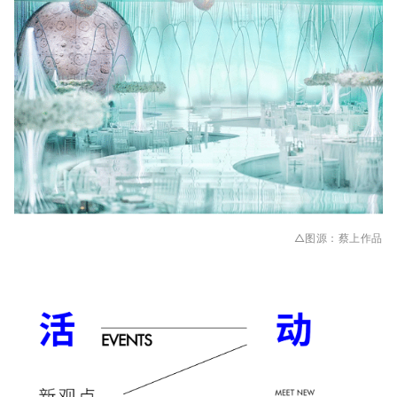
△
图
源
：
蔡上
作品