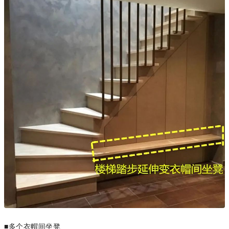
■多个衣帽间坐凳