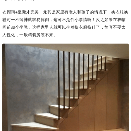
衣帽间+坐凳才完美，尤其是家里有老人和孩子的情况下，换衣服换
鞋时一不留神就容易摔倒，这可不是件小事情啊！反之如果在衣帽
间前加个坐凳，这样家里人就可以坐着换衣服换鞋了，简直不要太
人性化，一般精装房装不来。